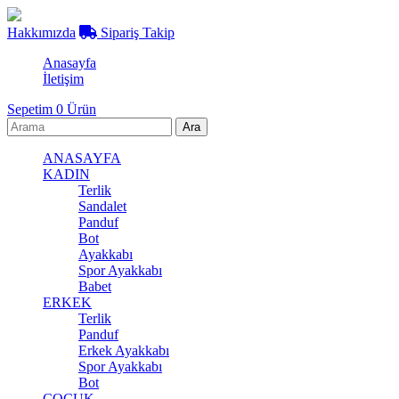
Hakkımızda
Sipariş Takip
Anasayfa
İletişim
Sepetim
0
Ürün
ANASAYFA
KADIN
Terlik
Sandalet
Panduf
Bot
Ayakkabı
Spor Ayakkabı
Babet
ERKEK
Terlik
Panduf
Erkek Ayakkabı
Spor Ayakkabı
Bot
ÇOCUK