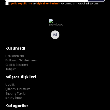
Üyelik koşullarını
ve
kişisel verilerimin
korunmasını kabul ediyorum.
Kurumsal
Hakkımızda
Kullanıcı Sözleşmesi
Gizlilik Bildirimi
İletişim
Müşteri İlişkileri
Üyelik
Şifremi Unuttum
Sipariş Takibi
Kolay İade
Kategoriler