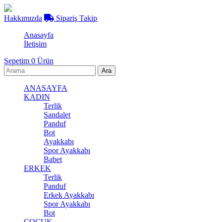
Hakkımızda
Sipariş Takip
Anasayfa
İletişim
Sepetim
0
Ürün
ANASAYFA
KADIN
Terlik
Sandalet
Panduf
Bot
Ayakkabı
Spor Ayakkabı
Babet
ERKEK
Terlik
Panduf
Erkek Ayakkabı
Spor Ayakkabı
Bot
ÇOCUK