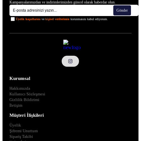
Kampanyalarımızdan ve indirimlerimizden güncel olarak haberdar olun.
Gönder
Üyelik koşullarını
ve
kişisel verilerimin
korunmasını kabul ediyorum.
Kurumsal
Hakkımızda
Kullanıcı Sözleşmesi
Gizlilik Bildirimi
İletişim
Müşteri İlişkileri
Üyelik
Şifremi Unuttum
Sipariş Takibi