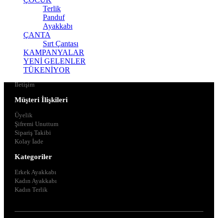
Terlik
Panduf
Ayakkabı
ÇANTA
Kurumsal
Sırt Çantası
KAMPANYALAR
Hakkımızda
YENİ GELENLER
Kullanıcı Sözleşmesi
TÜKENİYOR
Gizlilik Bildirimi
İletişim
Müşteri İlişkileri
Üyelik
Şifremi Unuttum
Sipariş Takibi
Kolay İade
Kategoriler
Erkek Ayakkabı
Kadın Ayakkabı
Kadın Terlik