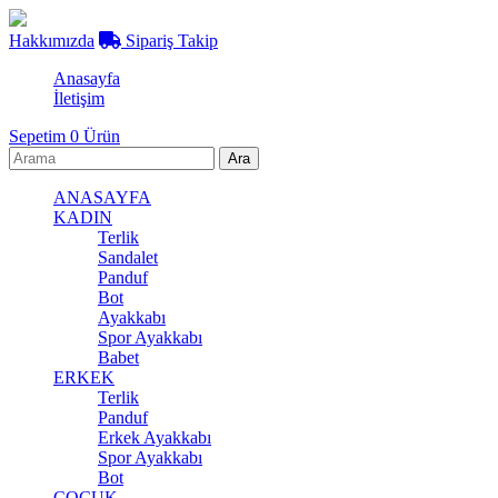
Hakkımızda
Sipariş Takip
Anasayfa
İletişim
Sepetim
0
Ürün
ANASAYFA
KADIN
Terlik
Sandalet
Panduf
E-BÜLTEN KAYIT
Bot
Ayakkabı
Kampanyalarımızdan ve indirimlerimizden güncel olarak haberdar olun.
Spor Ayakkabı
Gönder
Babet
ERKEK
Üyelik koşullarını
ve
kişisel verilerimin
korunmasını kabul ediyorum.
Terlik
Panduf
Erkek Ayakkabı
Spor Ayakkabı
Bot
ÇOCUK