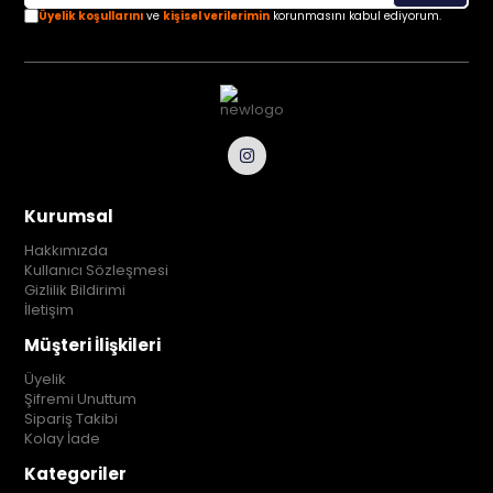
Üyelik koşullarını
ve
kişisel verilerimin
korunmasını kabul ediyorum.
Kurumsal
Hakkımızda
Kullanıcı Sözleşmesi
Gizlilik Bildirimi
İletişim
Müşteri İlişkileri
Üyelik
Şifremi Unuttum
Sipariş Takibi
Kolay İade
Kategoriler