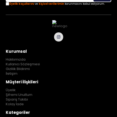
Üyelik koşullarını
ve
kişisel verilerimin
korunmasını kabul ediyorum.
Kurumsal
Hakkımızda
Kullanıcı Sözleşmesi
Gizlilik Bildirimi
İletişim
Müşteri İlişkileri
Üyelik
Şifremi Unuttum
Sipariş Takibi
Kolay İade
Kategoriler