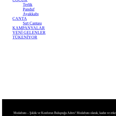
Terlik
Panduf
Ayakkabı
ÇANTA
Sırt Çantası
KAMPANYALAR
YENİ GELENLER
TÜKENİYOR
Modafrato – Şıklık ve Konforun Buluştuğu Adres! Modafrato olarak, kadın ve erkekler 