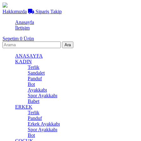
Hakkımızda
Sipariş Takip
Anasayfa
İletişim
Sepetim
0
Ürün
ANASAYFA
KADIN
Terlik
Sandalet
Panduf
Bot
Ayakkabı
Spor Ayakkabı
Babet
ERKEK
Terlik
Panduf
Erkek Ayakkabı
Spor Ayakkabı
Bot
ÇOCUK