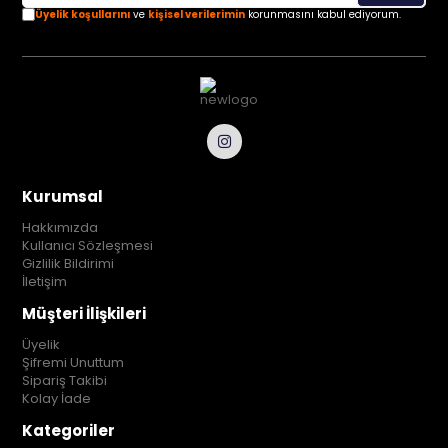
Üyelik koşullarını
ve
kişisel verilerimin
korunmasını kabul ediyorum.
Kurumsal
Hakkımızda
Kullanıcı Sözleşmesi
Gizlilik Bildirimi
İletişim
Müşteri İlişkileri
Üyelik
Şifremi Unuttum
Sipariş Takibi
Kolay İade
Kategoriler