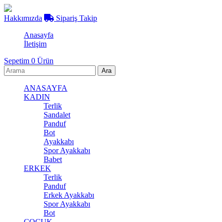
Hakkımızda
Sipariş Takip
Anasayfa
İletişim
Sepetim
0
Ürün
ANASAYFA
KADIN
Terlik
Sandalet
Panduf
Bot
Ayakkabı
Spor Ayakkabı
Babet
ERKEK
Terlik
Panduf
Erkek Ayakkabı
Spor Ayakkabı
Bot
ÇOCUK