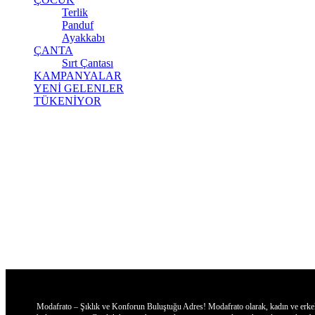
Terlik
Panduf
Ayakkabı
ÇANTA
Sırt Çantası
KAMPANYALAR
YENİ GELENLER
TÜKENİYOR
Modafrato – Şıklık ve Konforun Buluştuğu Adres! Modafrato olarak, kadın ve erkekler 