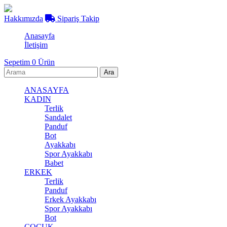
Hakkımızda
Sipariş Takip
Anasayfa
İletişim
Sepetim
0
Ürün
ANASAYFA
KADIN
Terlik
Sandalet
Panduf
Bot
Ayakkabı
Spor Ayakkabı
Babet
ERKEK
Terlik
Panduf
Erkek Ayakkabı
Spor Ayakkabı
Bot
ÇOCUK