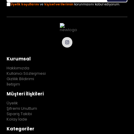
Üyelik koşullarını
ve
kişisel verilerimin
korunmasını kabul ediyorum.
Kurumsal
Hakkımızda
Kullanıcı Sözleşmesi
Gizlilik Bildirimi
İletişim
Müşteri İlişkileri
Üyelik
Şifremi Unuttum
Sipariş Takibi
Kolay İade
Kategoriler