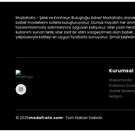
Modafrato – Şıklık ve Konforun Buluştuğu Adres! Modafrato olarak, ka
babet modellerini sizlerle buluşturuyoruz. Günlük hayatın her a
tasarımlarımızla adımlarınıza özgüven katıyoruz. İster yazın ferah
kullanım sunan terlik, ister zarif bir stilin vazgeçilmezi olan bab
yelpazesiyle kaliteyi en uygun fiyatlarla sunuyoruz. Şimdi keşfedin,
Kurumsal
Hakkımızda
Kullanıcı Söz
Gizlilik Bildiri
İletişim
© 2025
modafrato.com
- Tüm Hakları Saklıdır.