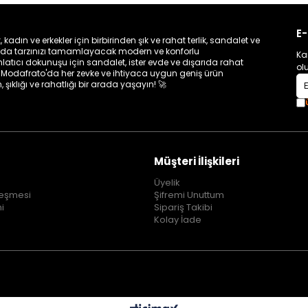
E-
dın ve erkekler için birbirinden şık ve rahat terlik, sandalet ve
nında tarzınızı tamamlayacak modern ve konforlu
Ka
latıcı dokunuşu için sandalet, ister evde ve dışarıda rahat
ol
et… Modafrato'da her zevke ve ihtiyaca uygun geniş ürün
 şıklığı ve rahatlığı bir arada yaşayın! 🚀
Müşteri İlişkileri
Üyelik
leşmesi
Şifremi Unuttum
mi
Sipariş Takibi
Kolay İade