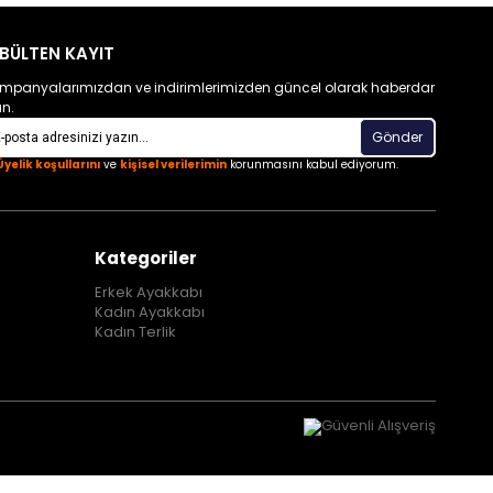
BÜLTEN KAYIT
mpanyalarımızdan ve indirimlerimizden güncel olarak haberdar
un.
Gönder
Üyelik koşullarını
ve
kişisel verilerimin
korunmasını kabul ediyorum.
Kategoriler
Erkek Ayakkabı
Kadın Ayakkabı
Kadın Terlik