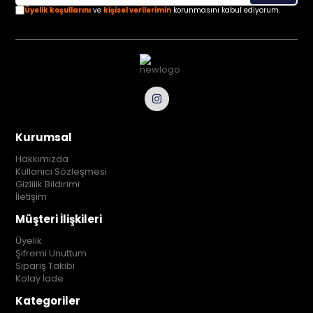
Üyelik koşullarını
ve
kişisel verilerimin
korunmasını kabul ediyorum.
Kurumsal
Hakkımızda
Kullanıcı Sözleşmesi
Gizlilik Bildirimi
İletişim
Müşteri İlişkileri
Üyelik
Şifremi Unuttum
Sipariş Takibi
Kolay İade
Kategoriler