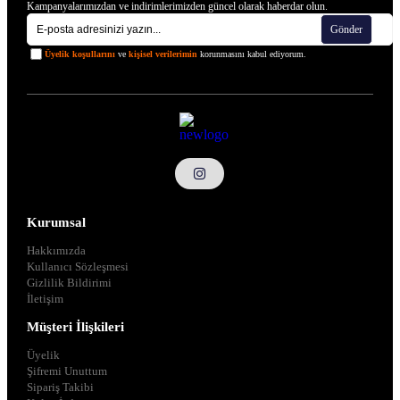
Kampanyalarımızdan ve indirimlerimizden güncel olarak haberdar olun.
Gönder
Üyelik koşullarını
ve
kişisel verilerimin
korunmasını kabul ediyorum.
Kurumsal
Hakkımızda
Kullanıcı Sözleşmesi
Gizlilik Bildirimi
İletişim
Müşteri İlişkileri
Üyelik
Şifremi Unuttum
Sipariş Takibi