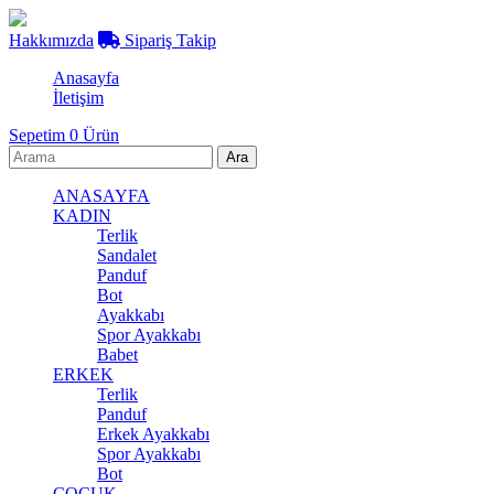
Hakkımızda
Sipariş Takip
Anasayfa
İletişim
Sepetim
0
Ürün
ANASAYFA
KADIN
Terlik
Sandalet
Panduf
Bot
Ayakkabı
Spor Ayakkabı
Babet
ERKEK
Terlik
Panduf
Erkek Ayakkabı
Spor Ayakkabı
Bot
ÇOCUK