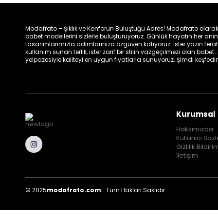
Modafrato – Şıklık ve Konforun Buluştuğu Adres! Modafrato olarak, ka
babet modellerini sizlerle buluşturuyoruz. Günlük hayatın her a
tasarımlarımızla adımlarınıza özgüven katıyoruz. İster yazın ferah
kullanım sunan terlik, ister zarif bir stilin vazgeçilmezi olan bab
yelpazesiyle kaliteyi en uygun fiyatlarla sunuyoruz. Şimdi keşfedin,
Kurumsal
Hakkımızda
Kullanıcı Söz
Gizlilik Bildiri
İletişim
© 2025
modafrato.com
- Tüm Hakları Saklıdır.