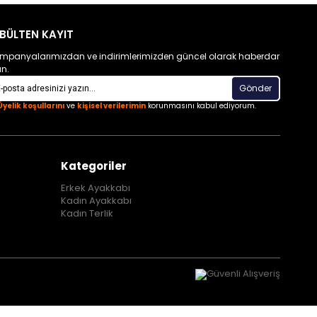
BÜLTEN KAYIT
mpanyalarımızdan ve indirimlerimizden güncel olarak haberdar
un.
Gönder
Üyelik koşullarını
ve
kişisel verilerimin
korunmasını kabul ediyorum.
Kategoriler
Erkek Ayakkabı
Kadın Ayakkabı
Kadın Terlik