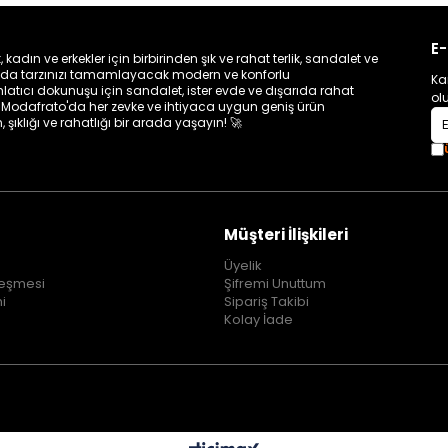
E-
dın ve erkekler için birbirinden şık ve rahat terlik, sandalet ve
nında tarzınızı tamamlayacak modern ve konforlu
Ka
latıcı dokunuşu için sandalet, ister evde ve dışarıda rahat
ol
et… Modafrato'da her zevke ve ihtiyaca uygun geniş ürün
 şıklığı ve rahatlığı bir arada yaşayın! 🚀
Müşteri İlişkileri
Üyelik
leşmesi
Şifremi Unuttum
mi
Sipariş Takibi
Kolay İade