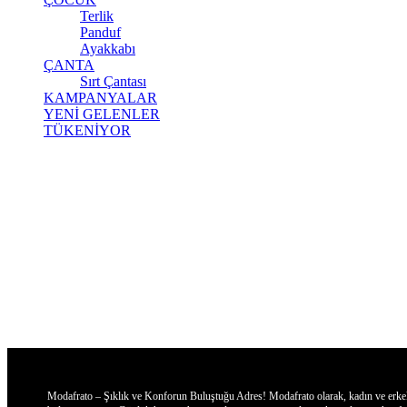
Terlik
Panduf
Ayakkabı
ÇANTA
Sırt Çantası
KAMPANYALAR
YENİ GELENLER
TÜKENİYOR
Modafrato – Şıklık ve Konforun Buluştuğu Adres! Modafrato olarak, kadın ve erkekler 