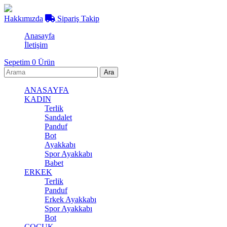
Hakkımızda
Sipariş Takip
Anasayfa
İletişim
Sepetim
0
Ürün
ANASAYFA
KADIN
Terlik
Sandalet
Panduf
Bot
Ayakkabı
Spor Ayakkabı
Babet
ERKEK
Terlik
Panduf
Erkek Ayakkabı
Spor Ayakkabı
Bot
ÇOCUK