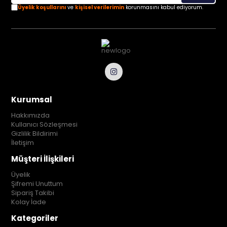
Üyelik koşullarını
ve
kişisel verilerimin
korunmasını kabul ediyorum.
Kurumsal
Hakkımızda
Kullanıcı Sözleşmesi
Gizlilik Bildirimi
İletişim
Müşteri İlişkileri
Üyelik
Şifremi Unuttum
Sipariş Takibi
Kolay İade
Kategoriler